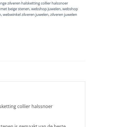
ange zilveren halsketting collier halssnoer
 met beige stenen
,
webshop juwelen
,
webshop
n
,
webwinkel zilveren juwelen
,
zilveren juwelen
sketting collier halssnoer
 stenen is gemaakt van de beste