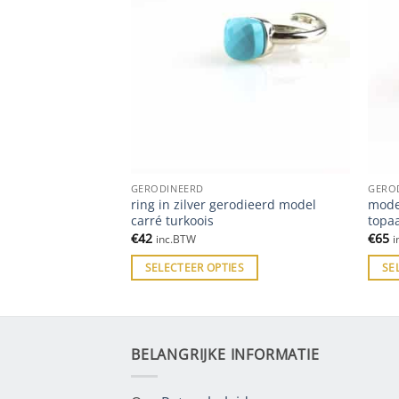
GERODINEERD
GERO
ring in zilver gerodieerd model
model
 zilver wit
carré turkoois
topa
€
42
€
65
inc.BTW
i
ES
SELECTEER OPTIES
SE
BELANGRIJKE INFORMATIE