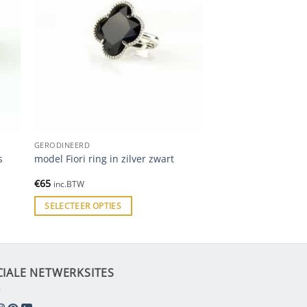
GERODINEERD
s
model Fiori ring in zilver zwart
€
65
inc.BTW
SELECTEER OPTIES
CIALE NETWERKSITES