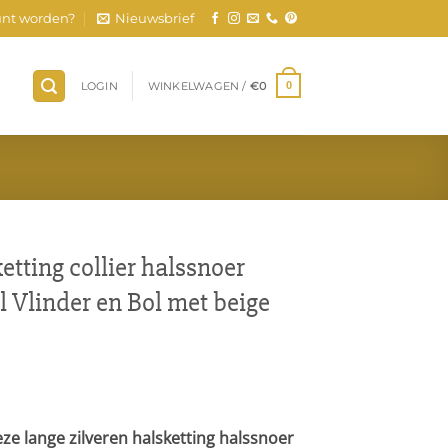
nt worden?
Nieuwsbrief
LOGIN
WINKELWAGEN /
€
0
0
etting collier halssnoer
 Vlinder en Bol met beige
eze lange zilveren halsketting halssnoer