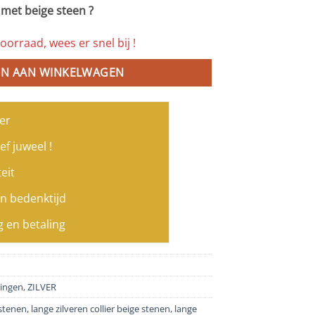
 met beige steen ?
oorraad, wees er snel bij !
N AAN WINKELWAGEN
er
ef juweel !
eit
n bedenktijd
g en betaling
tingen
,
ZILVER
 stenen
,
lange zilveren collier beige stenen
,
lange