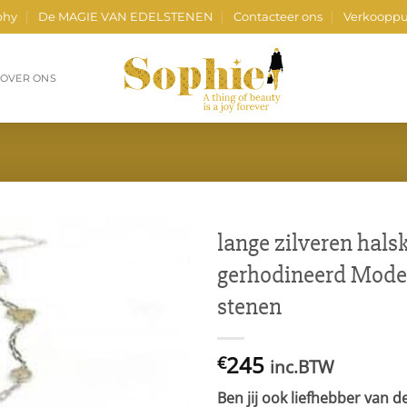
phy
De MAGIE VAN EDELSTENEN
Contacteer ons
Verkooppu
OVER ONS
lange zilveren halsk
gerhodineerd Model
stenen
245
€
inc.BTW
Ben jij ook liefhebber van d