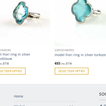
DINEERD
GERODINEERD
 Fiori ring in zilver
model Fiori ring in zilver turkooi
asblauw
€
65
nc.BTW
inc.BTW
LECTEER OPTIES
SELECTEER OPTIES
SO
Home