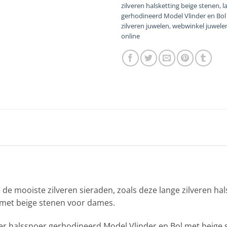
zilveren halsketting beige stenen
,
l
gerhodineerd Model Vlinder en Bol
zilveren juwelen
,
webwinkel juwele
online
 de mooiste zilveren sieraden, zoals deze lange zilveren hal
 met beige stenen voor dames.
lier halssnoer gerhodineerd Model Vlinder en Bol met beige