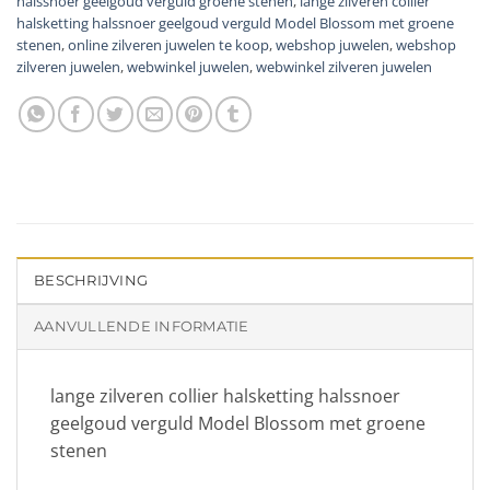
halssnoer geelgoud verguld groene stenen
,
lange zilveren collier
halsketting halssnoer geelgoud verguld Model Blossom met groene
stenen
,
online zilveren juwelen te koop
,
webshop juwelen
,
webshop
zilveren juwelen
,
webwinkel juwelen
,
webwinkel zilveren juwelen
BESCHRIJVING
AANVULLENDE INFORMATIE
lange zilveren collier halsketting halssnoer
geelgoud verguld Model Blossom met groene
stenen