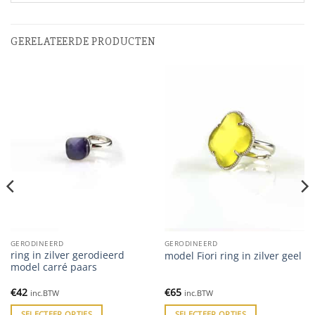
GERELATEERDE PRODUCTEN
GERODINEERD
GERODINEERD
ring in zilver gerodieerd
model Fiori ring in zilver geel
model carré paars
€
42
€
65
inc.BTW
inc.BTW
SELECTEER OPTIES
SELECTEER OPTIES