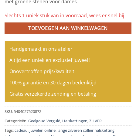
met groene stenen voor dames.
Slechts 1 uniek stuk van in voorraad, wees er snel bij !
TOEVOEGEN AAN WINKELWAGEN
Handgemaakt in ons atelier
Altijd een uniek en exclusief juweel !
Onovertroffen prijs/kwaliteit
100% garantie en 30 dagen bedenktijd
Gratis verzekerde zending en betaling
SKU:
5404027520872
Categorieën:
Geelgoud Verguld
,
Halskettingen
,
ZILVER
Tags:
cadeau
,
juwelen online
,
lange zilveren collier halsketting