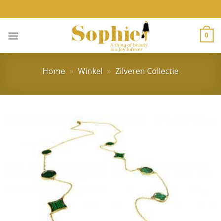
Ga
naar
inhoud
0
Home
»
Winkel
»
Zilveren Collectie