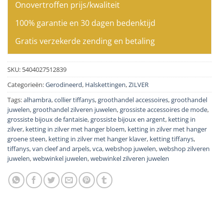
Onovertroffen prijs/kwaliteit
100% garantie en 30 dagen bedenktijd
Gratis verzekerde zending en betaling
SKU:
5404027512839
Categorieën:
Gerodineerd
,
Halskettingen
,
ZILVER
Tags:
alhambra
,
collier tiffanys
,
groothandel accessoires
,
groothandel
juwelen
,
groothandel zilveren juwelen
,
grossiste accessoires de mode
,
grossiste bijoux de fantaisie
,
grossiste bijoux en argent
,
ketting in
zilver
,
ketting in zilver met hanger bloem
,
ketting in zilver met hanger
groene steen
,
ketting in zilver met hanger klaver
,
ketting tiffanys
,
tiffanys
,
van cleef and arpels
,
vca
,
webshop juwelen
,
webshop zilveren
juwelen
,
webwinkel juwelen
,
webwinkel zilveren juwelen