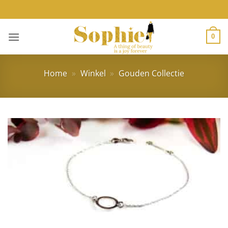
Ga
naar
inhoud
0
Home
»
Winkel
»
Gouden Collectie