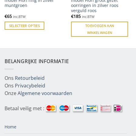
model Fiori ring in zilver
model Fiori groot gezet
muntgroen
oorringen in zilver roos
verguld roos
€
65
€
185
inc.BTW
inc.BTW
SELECTEER OPTIES
TOEVOEGEN AAN
WINKELWAGEN
BELANGRIJKE INFORMATIE
Ons
Retourbeleid
Ons
Privacybeleid
Onze
Algemene voorwaarden
Betaal veilig met :
Home