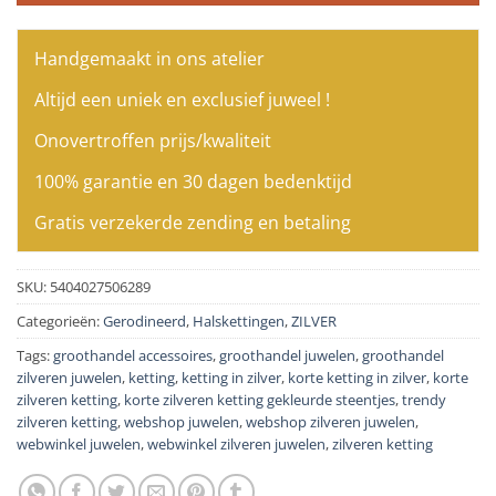
Handgemaakt in ons atelier
Altijd een uniek en exclusief juweel !
Onovertroffen prijs/kwaliteit
100% garantie en 30 dagen bedenktijd
Gratis verzekerde zending en betaling
SKU:
5404027506289
Categorieën:
Gerodineerd
,
Halskettingen
,
ZILVER
Tags:
groothandel accessoires
,
groothandel juwelen
,
groothandel
zilveren juwelen
,
ketting
,
ketting in zilver
,
korte ketting in zilver
,
korte
zilveren ketting
,
korte zilveren ketting gekleurde steentjes
,
trendy
zilveren ketting
,
webshop juwelen
,
webshop zilveren juwelen
,
webwinkel juwelen
,
webwinkel zilveren juwelen
,
zilveren ketting