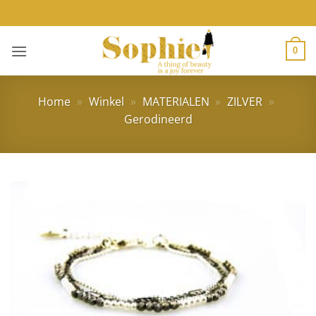
Ga
naar
inhoud
0
Home
»
Winkel
»
MATERIALEN
»
ZILVER
»
Gerodineerd