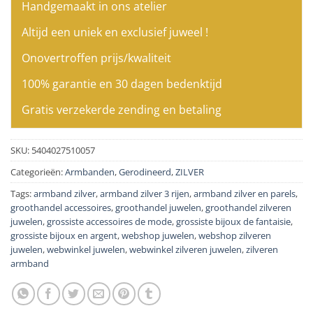
Handgemaakt in ons atelier
Altijd een uniek en exclusief juweel !
Onovertroffen prijs/kwaliteit
100% garantie en 30 dagen bedenktijd
Gratis verzekerde zending en betaling
SKU:
5404027510057
Categorieën:
Armbanden
,
Gerodineerd
,
ZILVER
Tags:
armband zilver
,
armband zilver 3 rijen
,
armband zilver en parels
,
groothandel accessoires
,
groothandel juwelen
,
groothandel zilveren
juwelen
,
grossiste accessoires de mode
,
grossiste bijoux de fantaisie
,
grossiste bijoux en argent
,
webshop juwelen
,
webshop zilveren
juwelen
,
webwinkel juwelen
,
webwinkel zilveren juwelen
,
zilveren
armband