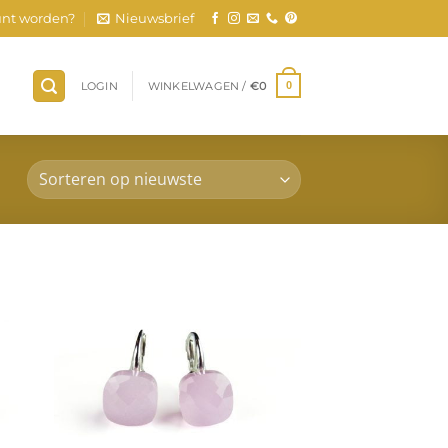
nt worden?
Nieuwsbrief
LOGIN
WINKELWAGEN /
€
0
0