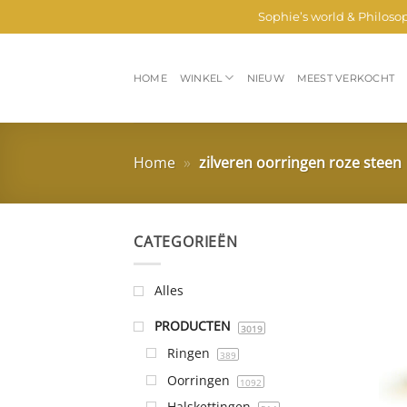
Ga
Sophie’s world & Philoso
naar
inhoud
HOME
WINKEL
NIEUW
MEEST VERKOCHT
Home
»
zilveren oorringen roze steen
CATEGORIEËN
Alles
PRODUCTEN
3019
Ringen
389
Oorringen
1092
Halskettingen