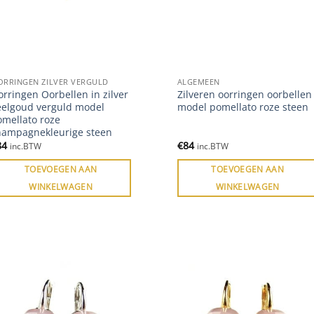
ORRINGEN ZILVER VERGULD
ALGEMEEN
rringen Oorbellen in zilver
Zilveren oorringen oorbellen
eelgoud verguld model
model pomellato roze steen
omellato roze
hampagnekleurige steen
84
€
84
inc.BTW
inc.BTW
TOEVOEGEN AAN
TOEVOEGEN AAN
WINKELWAGEN
WINKELWAGEN