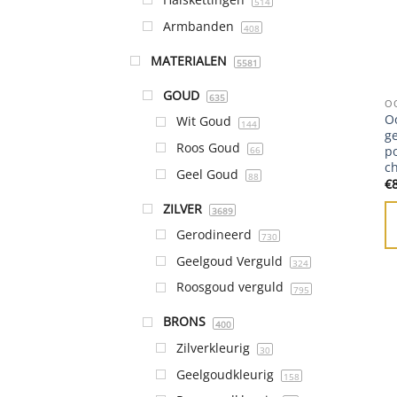
514
Armbanden
408
MATERIALEN
5581
GOUD
635
O
Oo
Wit Goud
144
g
Roos Goud
p
66
c
Geel Goud
88
€
ZILVER
3689
Gerodineerd
730
Geelgoud Verguld
324
Roosgoud verguld
795
BRONS
400
Zilverkleurig
30
Geelgoudkleurig
158