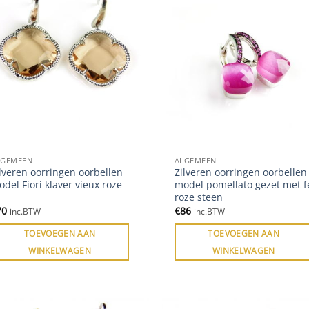
LGEMEEN
ALGEMEEN
lveren oorringen oorbellen
Zilveren oorringen oorbellen
del Fiori klaver vieux roze
model pomellato gezet met f
roze steen
70
€
86
inc.BTW
inc.BTW
TOEVOEGEN AAN
TOEVOEGEN AAN
WINKELWAGEN
WINKELWAGEN