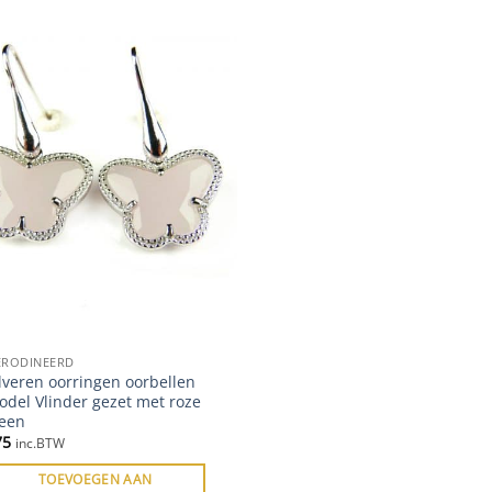
ERODINEERD
lveren oorringen oorbellen
odel Vlinder gezet met roze
teen
75
inc.BTW
TOEVOEGEN AAN