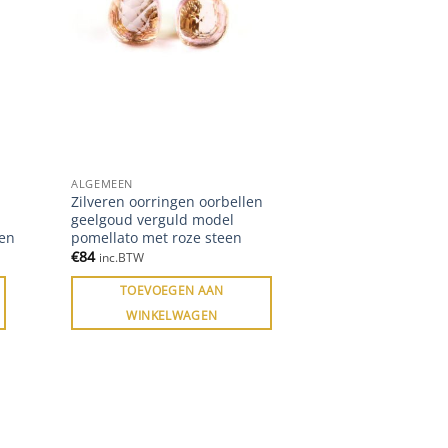
ALGEMEEN
Zilveren oorringen oorbellen
geelgoud verguld model
een
pomellato met roze steen
€
84
inc.BTW
TOEVOEGEN AAN
WINKELWAGEN