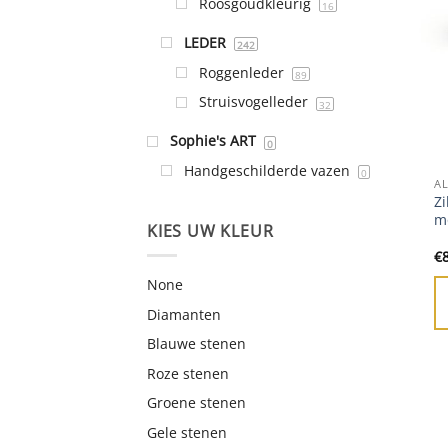
Roosgoudkleurig
16
LEDER
242
Roggenleder
89
Struisvogelleder
32
Sophie's ART
0
Handgeschilderde vazen
0
A
Zi
m
KIES UW KLEUR
€
None
Diamanten
Blauwe stenen
Roze stenen
Groene stenen
Gele stenen