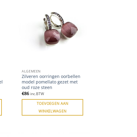
ALGEMEEN
Zilveren oorringen oorbellen
el
model pomellato gezet met
oud roze steen
€
86
inc.BTW
TOEVOEGEN AAN
WINKELWAGEN