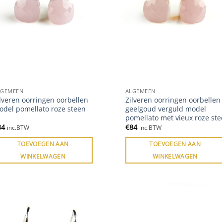
LGEMEEN
ALGEMEEN
lveren oorringen oorbellen
Zilveren oorringen oorbellen
odel pomellato roze steen
geelgoud verguld model
pomellato met vieux roze st
84
€
84
inc.BTW
inc.BTW
TOEVOEGEN AAN
TOEVOEGEN AAN
WINKELWAGEN
WINKELWAGEN