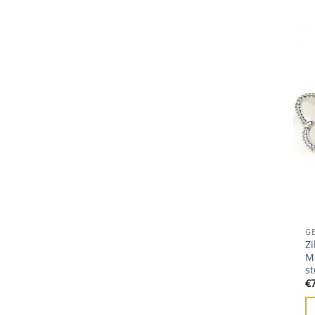
G
Zi
M
s
€