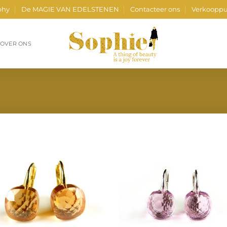
phy
De MAGIE VAN EDELSTENEN
Contacteer ons
Verkooppu
OVER ONS