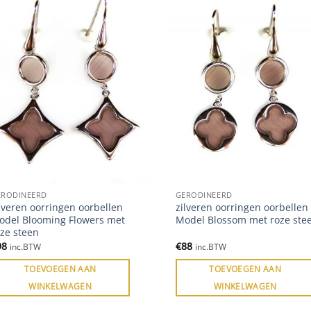
ERODINEERD
GERODINEERD
lveren oorringen oorbellen
zilveren oorringen oorbellen
odel Blooming Flowers met
Model Blossom met roze ste
oze steen
98
€
88
inc.BTW
inc.BTW
TOEVOEGEN AAN
TOEVOEGEN AAN
WINKELWAGEN
WINKELWAGEN