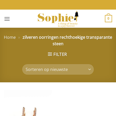
Ga
naar
inhoud
0
Home
»
zilveren oorringen rechthoekige transparante
steen
FILTER