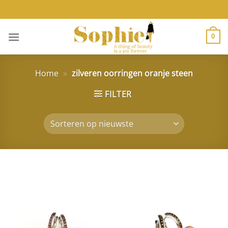
Ga
naar
inhoud
0
Home
»
zilveren oorringen oranje steen
FILTER