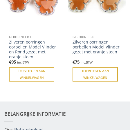
GERODINEERD
GERODINEERD
Zilveren oorringen
Zilveren oorringen
oorbellen Model Vlinder
oorbellen Model Vlinder
en Rond gezet met
gezet met oranje steen
oranje steen
€
95
€
75
inc.BTW
inc.BTW
TOEVOEGEN AAN
TOEVOEGEN AAN
WINKELWAGEN
WINKELWAGEN
BELANGRIJKE INFORMATIE
Ons
Retourbeleid