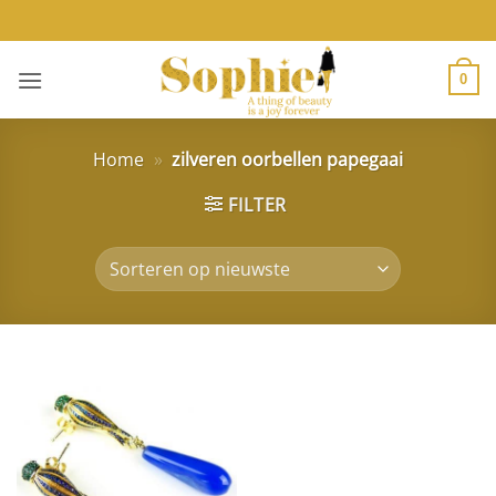
Ga
naar
inhoud
0
Home
»
zilveren oorbellen papegaai
FILTER