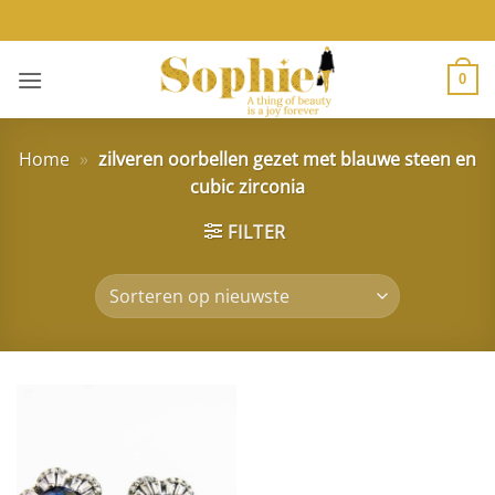
Ga
naar
inhoud
0
Home
»
zilveren oorbellen gezet met blauwe steen en
cubic zirconia
FILTER