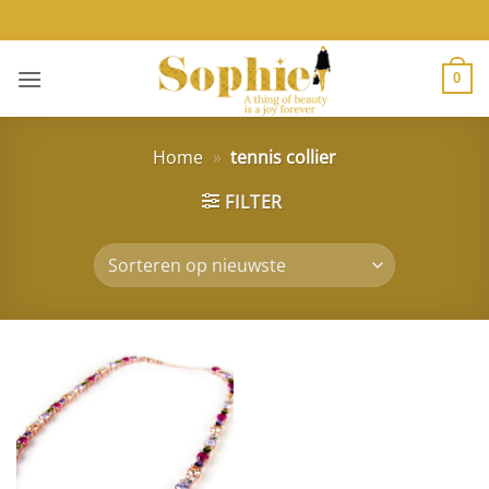
Ga
naar
inhoud
0
Home
»
tennis collier
FILTER