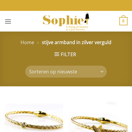
Ga
naar
inhoud
0
Home
»
stijve armband in zilver verguld
FILTER