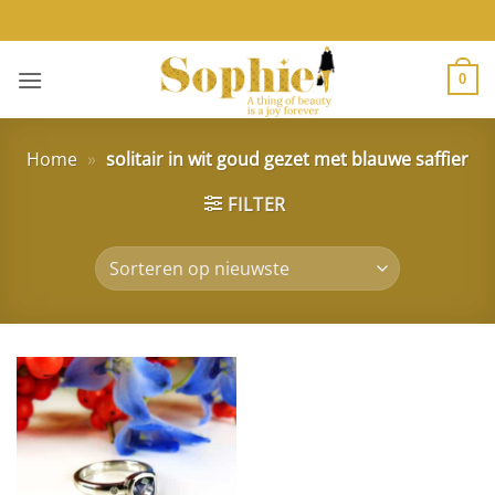
Ga
naar
inhoud
0
Home
»
solitair in wit goud gezet met blauwe saffier
FILTER