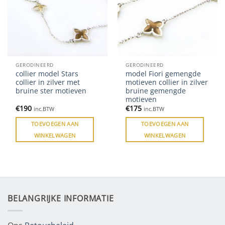
GERODINEERD
GERODINEERD
collier model Stars
model Fiori gemengde
collier in zilver met
motieven collier in zilver
bruine ster motieven
bruine gemengde
motieven
€
190
€
175
inc.BTW
inc.BTW
TOEVOEGEN AAN
TOEVOEGEN AAN
WINKELWAGEN
WINKELWAGEN
BELANGRIJKE INFORMATIE