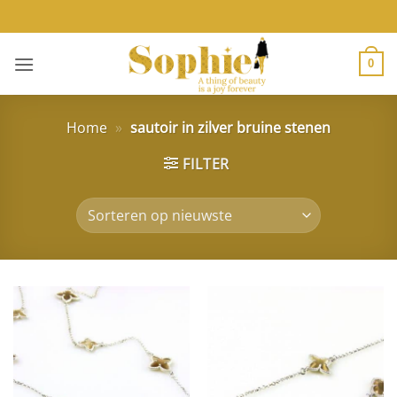
Ga
naar
inhoud
0
Home
»
sautoir in zilver bruine stenen
FILTER