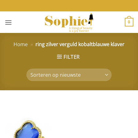
Ga
naar
inhoud
0
Home
»
ring zilver verguld kobaltblauwe klaver
FILTER