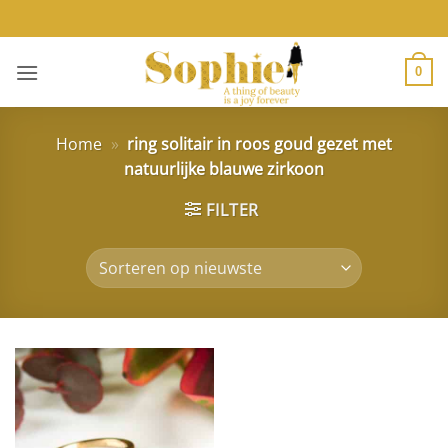
Ga
naar
inhoud
0
Home
»
ring solitair in roos goud gezet met
natuurlijke blauwe zirkoon
FILTER