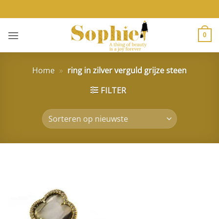
Ga
naar
inhoud
0
Home
»
ring in zilver verguld grijze steen
FILTER