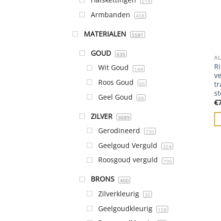
514
Armbanden
408
MATERIALEN
5581
GOUD
635
A
Ri
Wit Goud
144
v
Roos Goud
tr
66
s
Geel Goud
88
€
ZILVER
3689
Gerodineerd
730
Geelgoud Verguld
324
Roosgoud verguld
795
BRONS
400
Zilverkleurig
30
Geelgoudkleurig
158