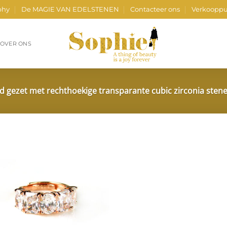
phy
De MAGIE VAN EDELSTENEN
Contacteer ons
Verkooppu
OVER ONS
ld gezet met rechthoekige transparante cubic zirconia sten