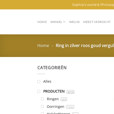
Ga
Sophie’s world & Philoso
naar
inhoud
HOME
WINKEL
NIEUW
MEEST VERKOCHT
Home
»
Ring in zilver roos goud vergu
CATEGORIEËN
Alles
PRODUCTEN
3019
Ringen
389
Oorringen
1092
Halskettingen