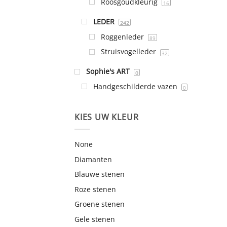
Roosgoudkleurig
16
LEDER
242
Roggenleder
89
Struisvogelleder
32
Sophie's ART
0
Handgeschilderde vazen
0
KIES UW KLEUR
None
Diamanten
Blauwe stenen
Roze stenen
Groene stenen
Gele stenen