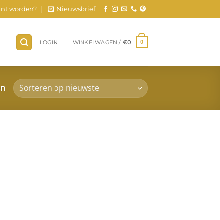
nt worden?
Nieuwsbrief
LOGIN
WINKELWAGEN /
€
0
0
en