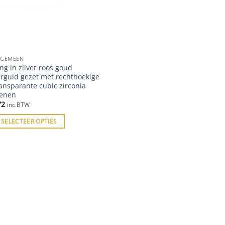
LGEMEEN
ng in zilver roos goud
erguld gezet met rechthoekige
ansparante cubic zirconia
tenen
72
inc.BTW
SELECTEER OPTIES