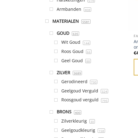
514
Armbanden
408
MATERIALEN
5581
GOUD
635
FA
A
Wit Goud
144
or
Roos Goud
66
€
Geel Goud
88
ZILVER
3689
Gerodineerd
730
Geelgoud Verguld
324
Roosgoud verguld
795
BRONS
400
Zilverkleurig
30
Geelgoudkleurig
158