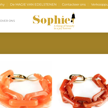
phy
De MAGIE VAN EDELSTENEN
Contacteer ons
Verkooppu
OVER ONS