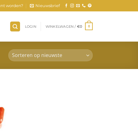
nt worden?
Nieuwsbrief
LOGIN
WINKELWAGEN /
€
0
0