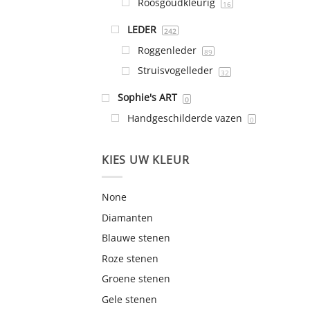
Roosgoudkleurig
16
LEDER
242
Roggenleder
89
Struisvogelleder
32
Sophie's ART
0
Handgeschilderde vazen
0
KIES UW KLEUR
None
Diamanten
Blauwe stenen
Roze stenen
Groene stenen
Gele stenen