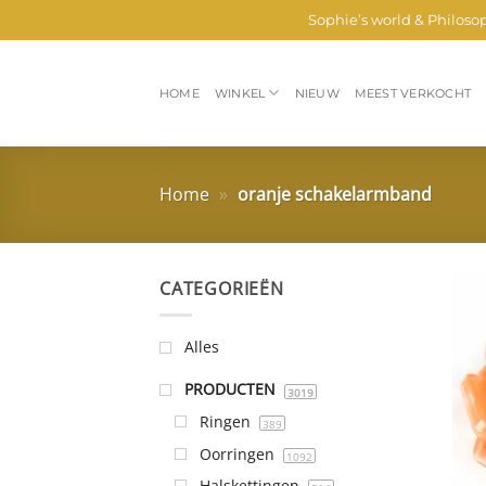
Ga
Sophie’s world & Philoso
naar
inhoud
HOME
WINKEL
NIEUW
MEEST VERKOCHT
Home
»
oranje schakelarmband
CATEGORIEËN
Alles
PRODUCTEN
3019
Ringen
389
Oorringen
1092
Halskettingen