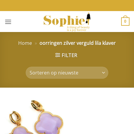
Ga
naar
inhoud
0
Home
»
oorringen zilver verguld lila klaver
FILTER