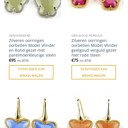
GERODINEERD
GEELGOUD VERGULD
Zilveren oorringen
Zilveren oorringen
oorbellen Model Vlinder
oorbellen Model Vlinder
en Rond gezet met
geelgoud verguld gezet
parelmoerkleurige steen
met rode steen
€
95
€
75
inc.BTW
inc.BTW
TOEVOEGEN AAN
TOEVOEGEN AAN
WINKELWAGEN
WINKELWAGEN