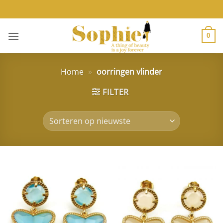
Ga
naar
inhoud
0
Home
»
oorringen vlinder
FILTER