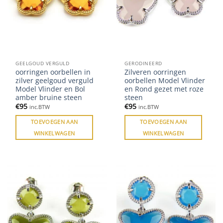
GEELGOUD VERGULD
GERODINEERD
oorringen oorbellen in
Zilveren oorringen
zilver geelgoud verguld
oorbellen Model Vlinder
Model Vlinder en Bol
en Rond gezet met roze
amber bruine steen
steen
€
95
€
95
inc.BTW
inc.BTW
TOEVOEGEN AAN
TOEVOEGEN AAN
WINKELWAGEN
WINKELWAGEN