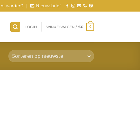
nt worden?
Nieuwsbrief
LOGIN
WINKELWAGEN /
€
0
0