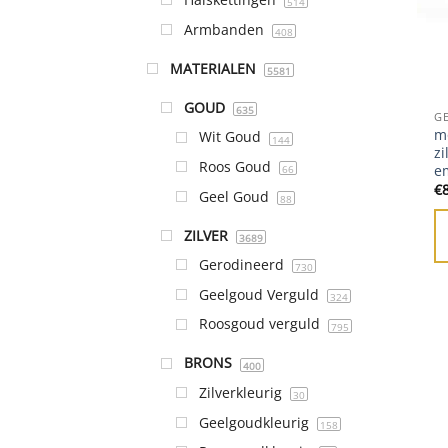
514
Armbanden
408
MATERIALEN
5581
GOUD
635
G
m
Wit Goud
144
zi
Roos Goud
e
66
€
Geel Goud
88
ZILVER
3689
Gerodineerd
730
Geelgoud Verguld
324
Roosgoud verguld
795
BRONS
400
Zilverkleurig
30
Geelgoudkleurig
158