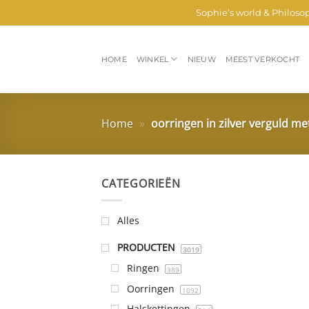
Ga
Sophie’s world & Philoso
naar
inhoud
HOME
WINKEL
NIEUW
MEEST VERKOCHT
Home
»
oorringen in zilver verguld me
CATEGORIEËN
Alles
PRODUCTEN
3019
Ringen
389
Oorringen
1092
Halskettingen