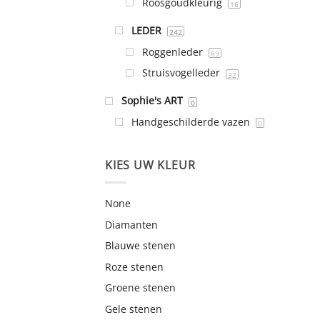
Roosgoudkleurig
16
LEDER
242
Roggenleder
89
Struisvogelleder
32
Sophie's ART
0
Handgeschilderde vazen
0
KIES UW KLEUR
None
Diamanten
Blauwe stenen
Roze stenen
Groene stenen
Gele stenen