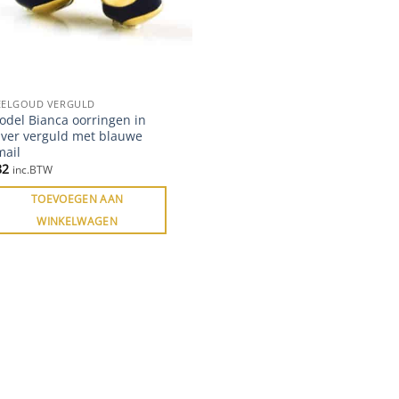
EELGOUD VERGULD
odel Bianca oorringen in
lver verguld met blauwe
mail
82
inc.BTW
TOEVOEGEN AAN
WINKELWAGEN