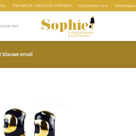
phy
De MAGIE VAN EDELSTENEN
Contacteer ons
Verkooppu
OVER ONS
t blauwe email