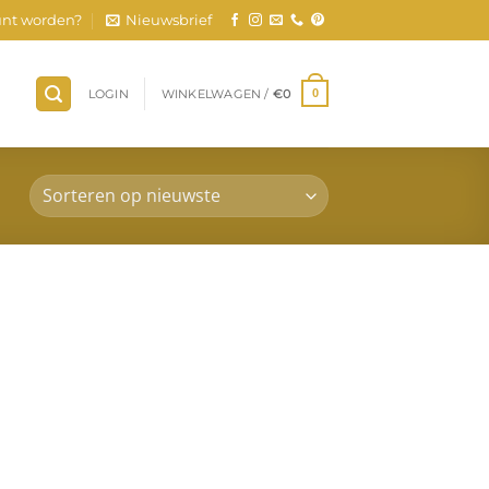
nt worden?
Nieuwsbrief
LOGIN
WINKELWAGEN /
€
0
0