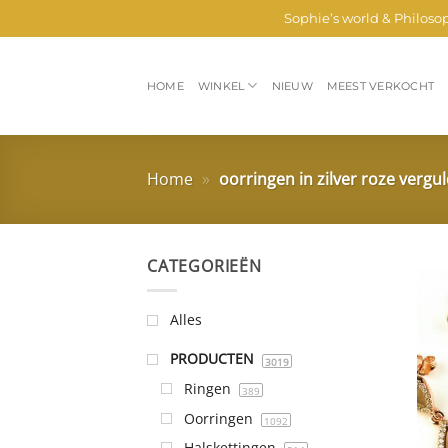
Ga
Sophie’s world & Philoso
naar
inhoud
HOME
WINKEL
NIEUW
MEEST VERKOCHT
Home
»
oorringen in zilver roze vergu
CATEGORIEËN
Alles
PRODUCTEN
3019
Ringen
389
Oorringen
1092
Halskettingen