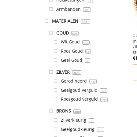
514
Armbanden
408
MATERIALEN
5581
GOUD
635
O
m
Wit Goud
144
zi
Roos Goud
st
66
€
Geel Goud
88
ZILVER
3689
Gerodineerd
730
Geelgoud Verguld
324
Roosgoud verguld
795
BRONS
400
Zilverkleurig
30
Geelgoudkleurig
158