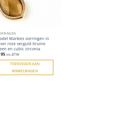
ORRINGEN
odel Markies oorringen in
lver roze verguld bruine
een en cubic zirconia
195
inc.BTW
TOEVOEGEN AAN
WINKELWAGEN