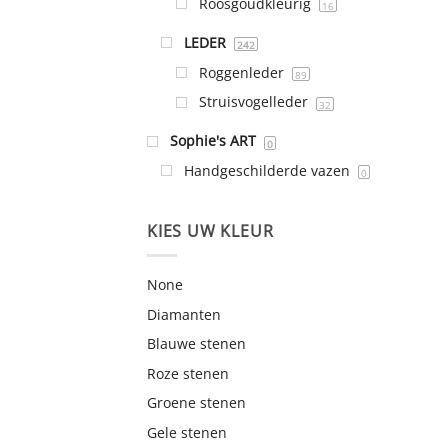
Roosgoudkleurig
16
LEDER
242
Roggenleder
89
Struisvogelleder
32
Sophie's ART
0
Handgeschilderde vazen
0
KIES UW KLEUR
None
Diamanten
Blauwe stenen
Roze stenen
Groene stenen
Gele stenen