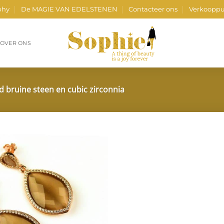
phy
De MAGIE VAN EDELSTENEN
Contacteer ons
Verkooppu
OVER ONS
ld bruine steen en cubic zirconnia