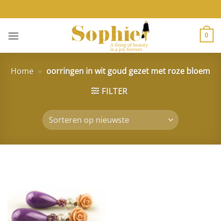
Ga
naar
inhoud
0
Home
»
oorringen in wit goud gezet met roze bloem
FILTER