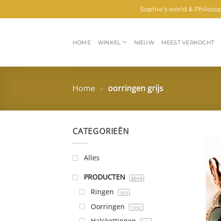
Ga
Sophie’s world & Philoso
naar
inhoud
HOME
WINKEL
NIEUW
MEEST VERKOCHT
Home
»
oorringen grijs
CATEGORIEËN
Alles
PRODUCTEN
3019
Ringen
389
Oorringen
1092
Halskettingen