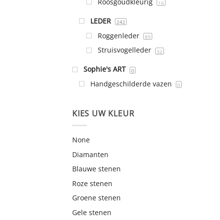
Roosgoudkleurig
16
LEDER
242
Roggenleder
89
Struisvogelleder
32
Sophie's ART
0
Handgeschilderde vazen
0
KIES UW KLEUR
None
Diamanten
Blauwe stenen
Roze stenen
Groene stenen
Gele stenen