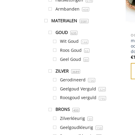
514
Armbanden
408
MATERIALEN
5581
GOUD
635
O
mo
Wit Goud
144
oo
Roos Goud
do
66
€
Geel Goud
88
ZILVER
3689
Gerodineerd
730
Geelgoud Verguld
324
Roosgoud verguld
795
BRONS
400
Zilverkleurig
30
Geelgoudkleurig
158