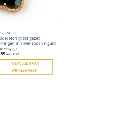
ORRINGEN
del Fiori groot gezet
rringen in zilver roos verguld
nkergrijs
185
inc.BTW
TOEVOEGEN AAN
WINKELWAGEN