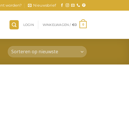
nt worden?
Nieuwsbrief
LOGIN
WINKELWAGEN /
€
0
0