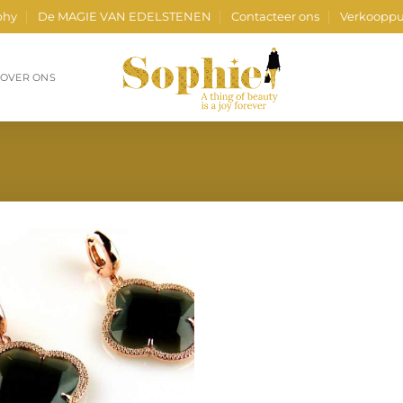
phy
De MAGIE VAN EDELSTENEN
Contacteer ons
Verkooppu
OVER ONS