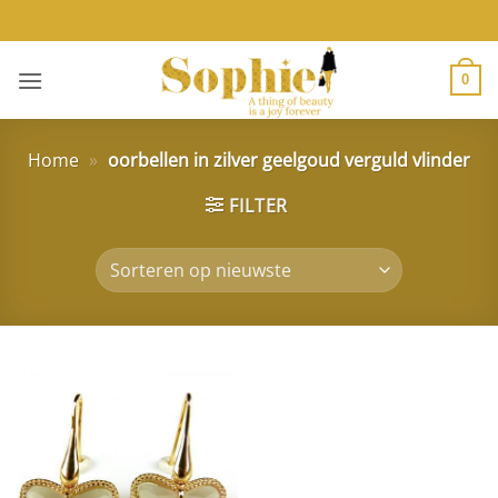
Ga
naar
inhoud
0
Home
»
oorbellen in zilver geelgoud verguld vlinder
FILTER