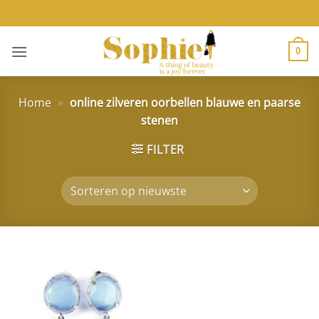
Ga
naar
inhoud
0
Home
»
online zilveren oorbellen blauwe en paarse
stenen
FILTER