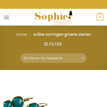
Ga
naar
inhoud
0
Home
»
online oorringen groene stenen
FILTER