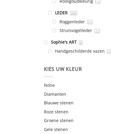
Roosgoudkleurig
16
LEDER
242
Roggenleder
89
Struisvogelleder
32
Sophie's ART
0
Handgeschilderde vazen
0
KIES UW KLEUR
None
Diamanten
Blauwe stenen
Roze stenen
Groene stenen
Gele stenen