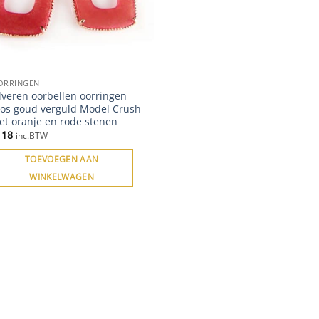
ORRINGEN
lveren oorbellen oorringen
oos goud verguld Model Crush
et oranje en rode stenen
118
inc.BTW
TOEVOEGEN AAN
WINKELWAGEN