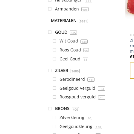
514
Armbanden
408
MATERIALEN
5581
GOUD
635
O
Zi
Wit Goud
144
r
Roos Goud
m
66
€
Geel Goud
88
ZILVER
3689
Gerodineerd
730
Geelgoud Verguld
324
Roosgoud verguld
795
BRONS
400
Zilverkleurig
30
Geelgoudkleurig
158