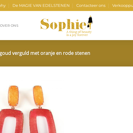
phy
De MAGIE VAN EDELSTENEN
Contacteer ons
Verkooppu
OVER ONS
 goud verguld met oranje en rode stenen