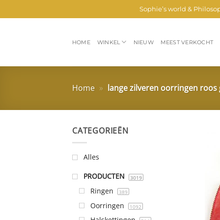
Ga
Sophie’s world & Philoso
naar
inhoud
HOME
WINKEL
NIEUW
MEEST VERKOCHT
Home
»
lange zilveren oorringen roos
CATEGORIEËN
Alles
PRODUCTEN
3019
Ringen
389
Oorringen
1092
Halskettingen