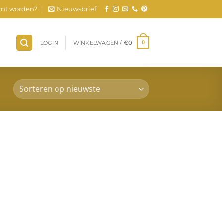
nt worden?
Nieuwsbrief
LOGIN
WINKELWAGEN /
€
0
0