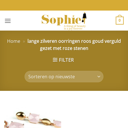
Ga
naar
inhoud
0
Home
»
lange zilveren oorringen roos goud verguld
gezet met roze stenen
FILTER