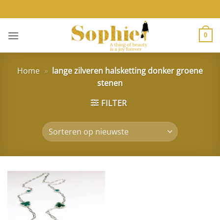
Ga
naar
inhoud
0
Home
»
lange zilveren halsketting donker groene
stenen
FILTER