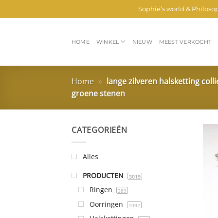
Ga
Sophie’s world & Philoso
naar
inhoud
HOME
WINKEL
NIEUW
MEEST VERKOCHT
Home
»
lange zilveren halsketting col
groene stenen
CATEGORIEËN
Alles
PRODUCTEN
3019
Ringen
389
Oorringen
1092