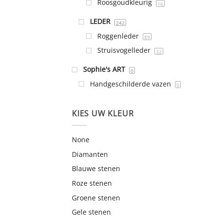
Roosgoudkleurig
16
LEDER
242
Roggenleder
89
Struisvogelleder
32
Sophie's ART
0
Handgeschilderde vazen
0
KIES UW KLEUR
None
Diamanten
Blauwe stenen
Roze stenen
Groene stenen
Gele stenen