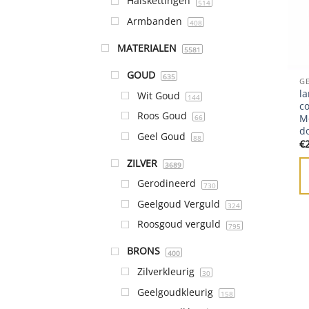
Halskettingen
514
Armbanden
408
MATERIALEN
5581
GOUD
635
G
la
Wit Goud
144
co
Roos Goud
M
66
d
Geel Goud
88
€
ZILVER
3689
Gerodineerd
730
Geelgoud Verguld
324
Roosgoud verguld
795
BRONS
400
Zilverkleurig
30
Geelgoudkleurig
158