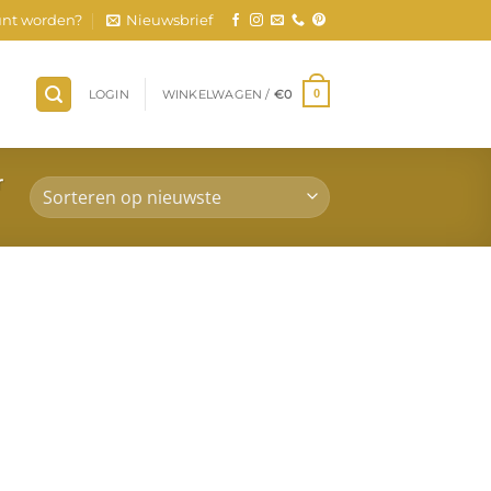
nt worden?
Nieuwsbrief
LOGIN
WINKELWAGEN /
€
0
0
r