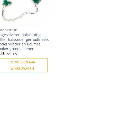
ERODINEERD
nge zilveren halsketting
llier halssnoer gerhodineerd
odel Vlinder en Bol met
onker groene stenen
245
inc.BTW
TOEVOEGEN AAN
WINKELWAGEN