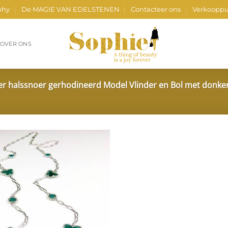
phy
De MAGIE VAN EDELSTENEN
Contacteer ons
Verkooppu
OVER ONS
lier halssnoer gerhodineerd Model Vlinder en Bol met donke