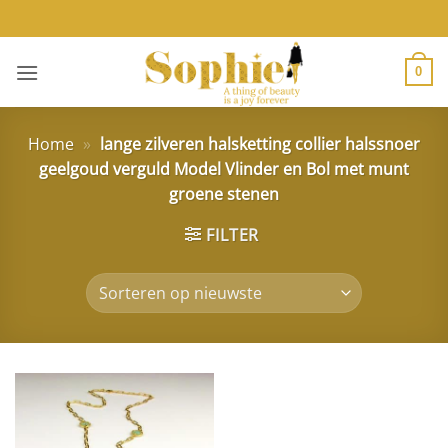
Ga
naar
inhoud
0
Home
»
lange zilveren halsketting collier halssnoer
geelgoud verguld Model Vlinder en Bol met munt
groene stenen
FILTER