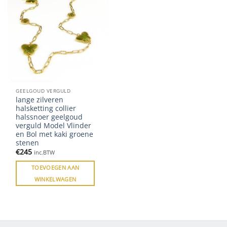
GEELGOUD VERGULD
lange zilveren
halsketting collier
halssnoer geelgoud
verguld Model Vlinder
en Bol met kaki groene
stenen
€
245
inc.BTW
TOEVOEGEN AAN
WINKELWAGEN