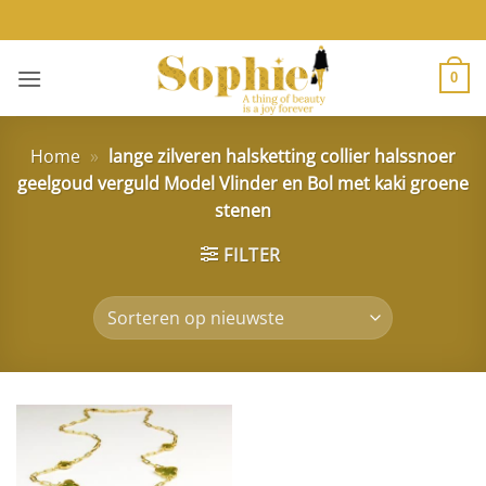
Ga
naar
inhoud
0
Home
»
lange zilveren halsketting collier halssnoer
geelgoud verguld Model Vlinder en Bol met kaki groene
stenen
FILTER