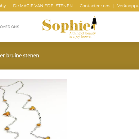
phy
De MAGIE VAN EDELSTENEN
Contacteer ons
Verkooppu
OVER ONS
ber bruine stenen