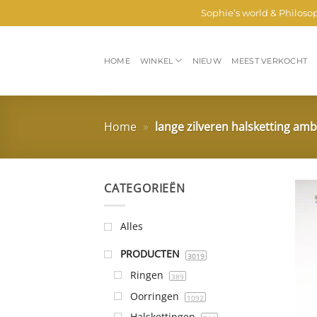
Ga
Sophie’s world & Philoso
naar
inhoud
HOME
WINKEL
NIEUW
MEEST VERKOCHT
Home
»
lange zilveren halsketting am
CATEGORIEËN
Alles
PRODUCTEN
3019
Ringen
389
Oorringen
1092
Halskettingen