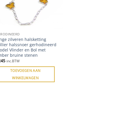
ERODINEERD
nge zilveren halsketting
llier halssnoer gerhodineerd
odel Vlinder en Bol met
mber bruine stenen
245
inc.BTW
TOEVOEGEN AAN
WINKELWAGEN