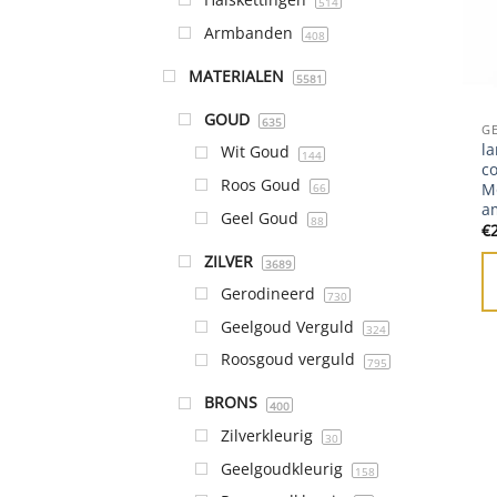
514
Armbanden
408
MATERIALEN
5581
GOUD
635
G
la
Wit Goud
144
co
Roos Goud
M
66
a
Geel Goud
88
€
ZILVER
3689
Gerodineerd
730
Geelgoud Verguld
324
Roosgoud verguld
795
BRONS
400
Zilverkleurig
30
Geelgoudkleurig
158