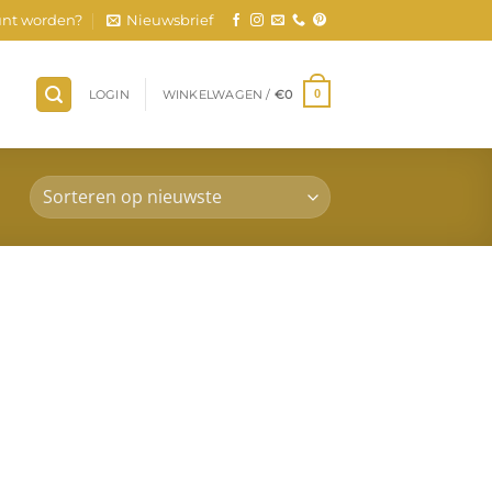
nt worden?
Nieuwsbrief
LOGIN
WINKELWAGEN /
€
0
0