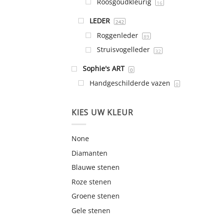
Roosgoudkleurig
16
LEDER
242
Roggenleder
89
Struisvogelleder
32
Sophie's ART
0
Handgeschilderde vazen
0
KIES UW KLEUR
None
Diamanten
Blauwe stenen
Roze stenen
Groene stenen
Gele stenen