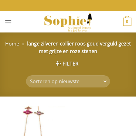
Ga
naar
inhoud
0
Home
»
lange zilveren collier roos goud verguld gezet
met grijze en roze stenen
FILTER