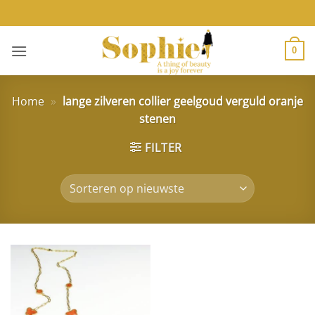
Ga
naar
inhoud
0
Home
»
lange zilveren collier geelgoud verguld oranje
stenen
FILTER