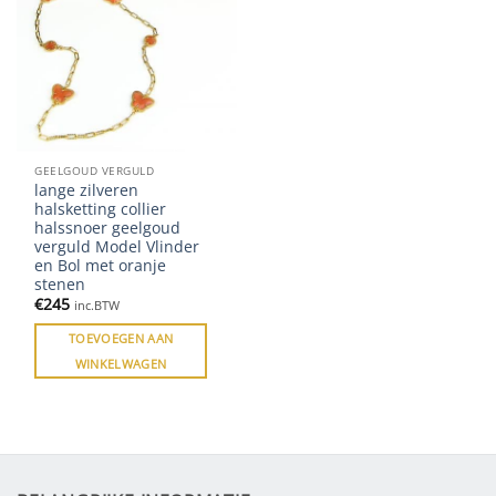
GEELGOUD VERGULD
lange zilveren
halsketting collier
halssnoer geelgoud
verguld Model Vlinder
en Bol met oranje
stenen
€
245
inc.BTW
TOEVOEGEN AAN
WINKELWAGEN