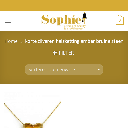
Ga
naar
inhoud
0
Home
»
korte zilveren halsketting amber bruine steen
FILTER