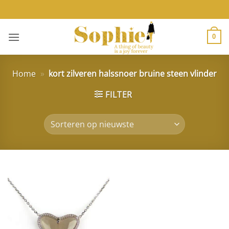
Ga
naar
inhoud
0
Home
»
kort zilveren halssnoer bruine steen vlinder
FILTER