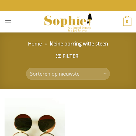
Ga
naar
inhoud
0
Home
»
kleine oorring witte steen
FILTER