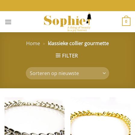
Ga
naar
inhoud
0
Home
»
klassieke collier gourmette
FILTER