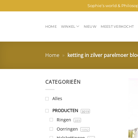
Ga
Sophie’s world & Philoso
naar
inhoud
HOME
WINKEL
NIEUW
MEEST VERKOCHT
Home
»
ketting in zilver parelmoer b
CATEGORIEËN
Alles
PRODUCTEN
3019
Ringen
389
Oorringen
1092
Halskettingen