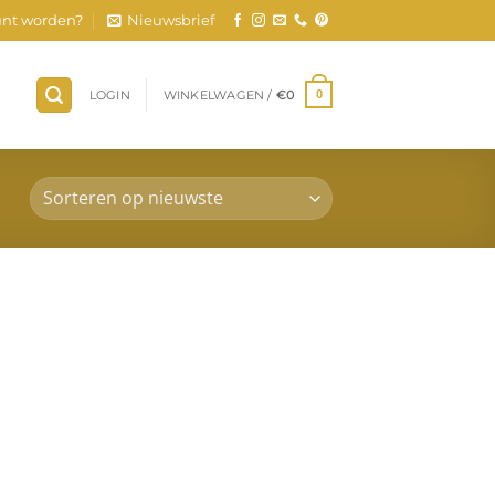
nt worden?
Nieuwsbrief
LOGIN
WINKELWAGEN /
€
0
0