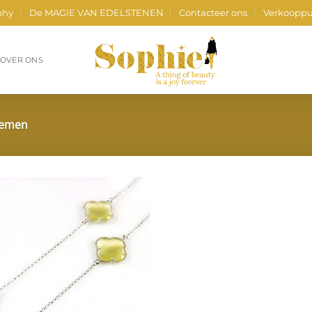
phy
De MAGIE VAN EDELSTENEN
Contacteer ons
Verkooppu
OVER ONS
loemen