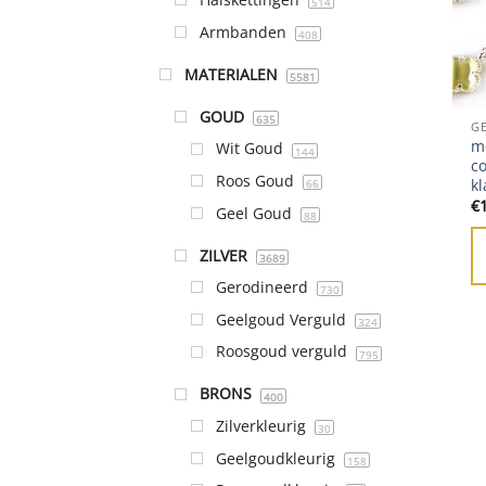
514
Armbanden
408
MATERIALEN
5581
GOUD
635
G
mo
Wit Goud
144
co
Roos Goud
kl
66
€
Geel Goud
88
ZILVER
3689
Gerodineerd
730
Geelgoud Verguld
324
Roosgoud verguld
795
BRONS
400
Zilverkleurig
30
Geelgoudkleurig
158