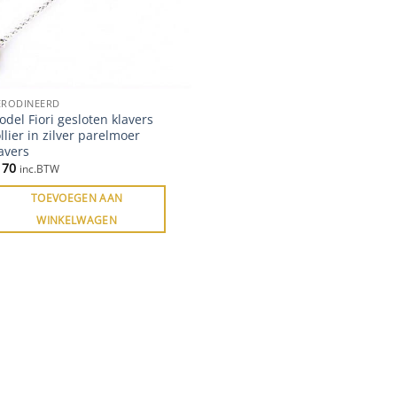
ERODINEERD
del Fiori gesloten klavers
llier in zilver parelmoer
avers
170
inc.BTW
TOEVOEGEN AAN
WINKELWAGEN