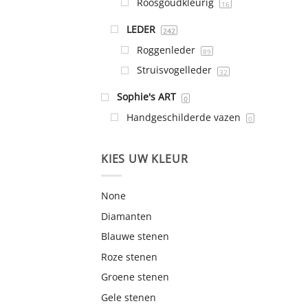
Roosgoudkleurig
16
LEDER
242
Roggenleder
89
Struisvogelleder
32
Sophie's ART
0
Handgeschilderde vazen
0
KIES UW KLEUR
None
Diamanten
Blauwe stenen
Roze stenen
Groene stenen
Gele stenen