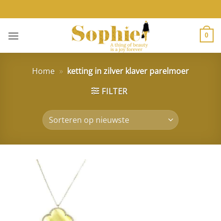
Ga
naar
inhoud
0
Home
»
ketting in zilver klaver parelmoer
FILTER