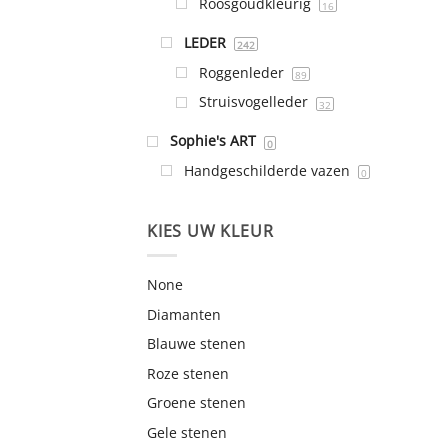
Roosgoudkleurig
16
LEDER
242
Roggenleder
89
Struisvogelleder
32
Sophie's ART
0
Handgeschilderde vazen
0
KIES UW KLEUR
None
Diamanten
Blauwe stenen
Roze stenen
Groene stenen
Gele stenen