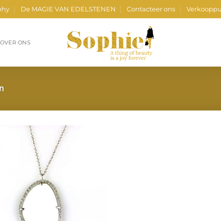
phy
De MAGIE VAN EDELSTENEN
Contacteer ons
Verkooppu
OVER ONS
en