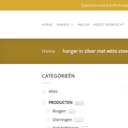
Ga
Sophie’s world & Philoso
naar
inhoud
HOME
WINKEL
NIEUW
MEEST VERKOCHT
Home
»
hanger in zilver met witte ste
CATEGORIEËN
Alles
PRODUCTEN
3019
Ringen
389
Oorringen
1092
Halskettingen