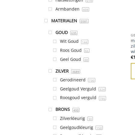
514
Armbanden
408
MATERIALEN
5581
GOUD
635
G
mo
Wit Goud
144
zi
Roos Goud
wi
66
€
Geel Goud
88
ZILVER
3689
Gerodineerd
730
Geelgoud Verguld
324
Roosgoud verguld
795
BRONS
400
Zilverkleurig
30
Geelgoudkleurig
158