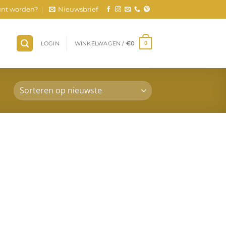
nt worden?
Nieuwsbrief
LOGIN
WINKELWAGEN /
€
0
0