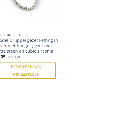
ERODINEERD
del Druppel gezet ketting in
lver met hanger gezet met
tte steen en cubic zirconia
105
inc.BTW
TOEVOEGEN AAN
WINKELWAGEN