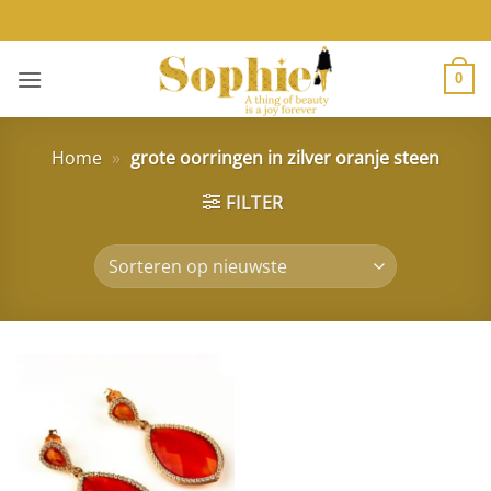
Ga
naar
inhoud
0
Home
»
grote oorringen in zilver oranje steen
FILTER