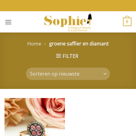
Ga
naar
inhoud
0
Home
»
groene saffier en diamant
FILTER