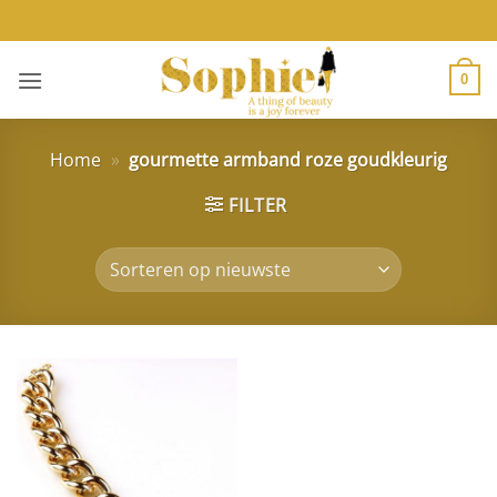
Ga
naar
inhoud
0
Home
»
gourmette armband roze goudkleurig
FILTER