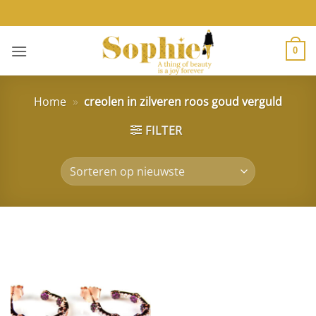
Ga
naar
inhoud
0
Home
»
creolen in zilveren roos goud verguld
FILTER