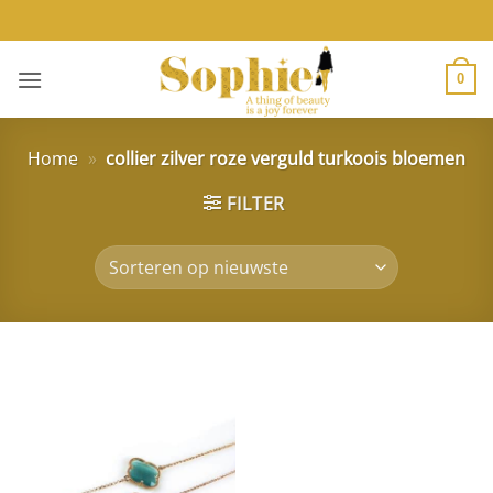
Ga
naar
inhoud
0
Home
»
collier zilver roze verguld turkoois bloemen
FILTER